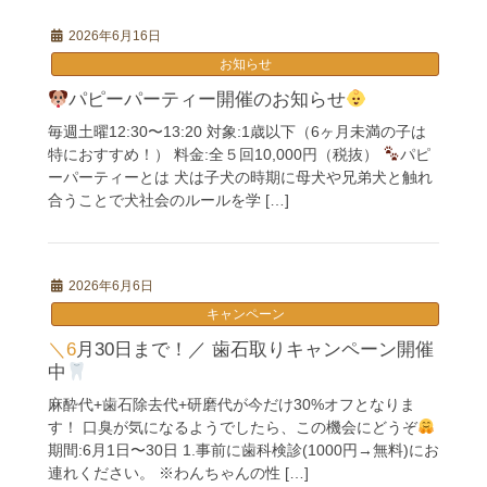
2026年6月16日
お知らせ
パピーパーティー開催のお知らせ
毎週土曜12:30〜13:20 対象:1歳以下（6ヶ月未満の子は
特におすすめ！） 料金:全５回10,000円（税抜）
パピ
ーパーティーとは 犬は子犬の時期に母犬や兄弟犬と触れ
合うことで犬社会のルールを学 […]
2026年6月6日
キャンペーン
＼6月30日まで！／ 歯石取りキャンペーン開催
中
麻酔代+歯石除去代+研磨代が今だけ30%オフとなりま
す！ 口臭が気になるようでしたら、この機会にどうぞ
期間:6月1日〜30日 1.事前に歯科検診(1000円→無料)にお
連れください。 ※わんちゃんの性 […]